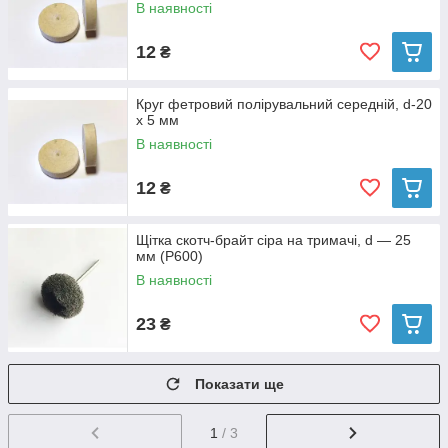
В наявності
12
₴
Круг фетровий полірувальний середній, d-20
х 5 мм
В наявності
12
₴
Щітка скотч-брайт сіра на тримачі, d — 25
мм (P600)
В наявності
23
₴
Показати ще
1
/ 3