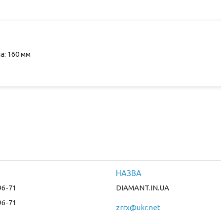
а: 160 мм
96-71
DIAMANT.IN.UA
96-71
zrrx@ukr.net