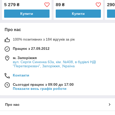
комплекті з шлангом (2 м)
— 2
5 279
89
290
₴
₴
Купити
Купити
Про нас
100% позитивних з 184 відгуків за рік
Працює з 27.09.2012
м. Запоріжжя
вул. Сергія Синенка 63а, кім. №408, в будівлі НДІ
"Перетворювач", Запоріжжя, Україна
Контакти
Сьогодні працює з 09:00 до 17:00
Показати весь графік роботи
Про нас