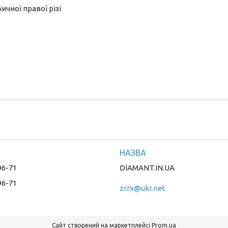
чної правої різі
96-71
DIAMANT.IN.UA
96-71
zrrx@ukr.net
Сайт створений на маркетплейсі
Prom.ua