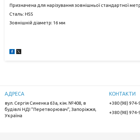
Призначена для нарізування зовнішньої стандартної метри
Сталь: HSS
Зовнішній діаметр: 16 мм
вул. Сергія Синенка 63а, кім. №408, в
+380 (98) 974-
будівлі НДІ "Перетворювач", Запоріжжя,
+380 (98) 974-
Україна