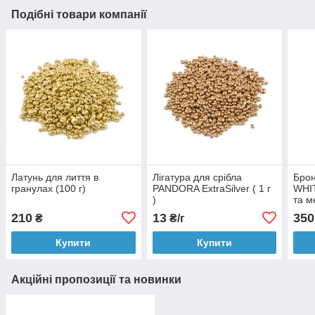
Подібні товари компанії
Латунь для лиття в
Лігатура для срібла
Бро
гранулах (100 г)
PANDORA ExtraSilver ( 1 г
WHI
)
та м
гран
210
13
350
₴
₴/г
Купити
Купити
Акційні пропозиції та новинки