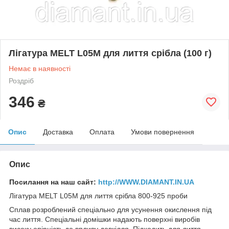
Лігатура MELT L05M для лиття срібла (100 г)
Немає в наявності
Роздріб
346
₴
Опис
Доставка
Оплата
Умови повернення
Опис
Посилання на наш сайт:
http://WWW.DIAMANT.IN.UA
Лігатура MELT L05M для лиття срібла 800-925 проби
Сплав розроблений спеціально для усунення окислення під
час лиття. Спеціальні домішки надають поверхні виробів
високу опірність до впливу довкілля. Підходить для лиття