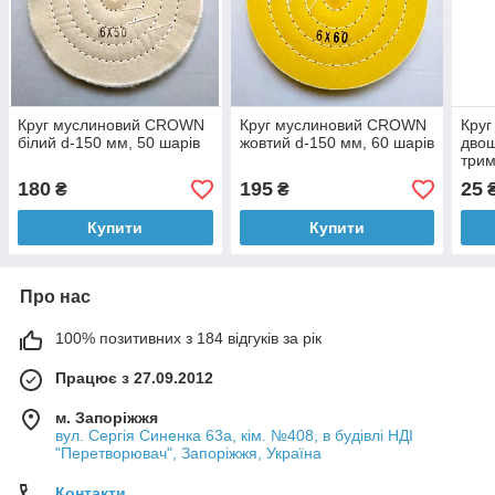
Круг муслиновий CROWN
Круг муслиновий CROWN
Круг
білий d-150 мм, 50 шарів
жовтий d-150 мм, 60 шарів
двош
трим
180
195
25
₴
₴
Купити
Купити
Про нас
100% позитивних з 184 відгуків за рік
Працює з 27.09.2012
м. Запоріжжя
вул. Сергія Синенка 63а, кім. №408, в будівлі НДІ
"Перетворювач", Запоріжжя, Україна
Контакти