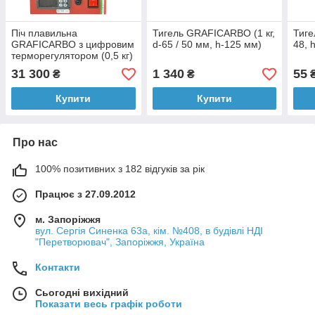
Піч плавильна
Тигель GRAFICARBO (1 кг,
Тиге
GRAFICARBO з цифровим
d-65 / 50 мм, h-125 мм)
48, 
терморегулятором (0,5 кг)
31 300
1 340
55
₴
₴
Купити
Купити
Про нас
100% позитивних з 182 відгуків за рік
Працює з 27.09.2012
м. Запоріжжя
вул. Сергія Синенка 63а, кім. №408, в будівлі НДІ
"Перетворювач", Запоріжжя, Україна
Контакти
Сьогодні вихідний
Показати весь графік роботи